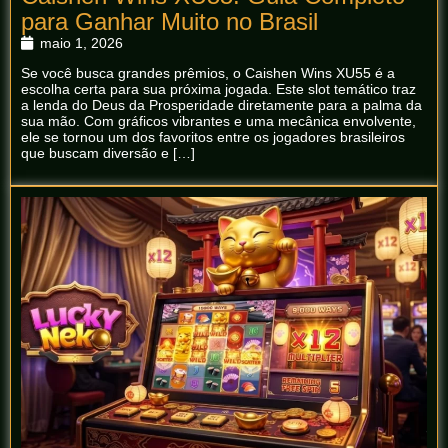
para Ganhar Muito no Brasil
maio 1, 2026
Se você busca grandes prêmios, o Caishen Wins XU55 é a
escolha certa para sua próxima jogada. Este slot temático traz
a lenda do Deus da Prosperidade diretamente para a palma da
sua mão. Com gráficos vibrantes e uma mecânica envolvente,
ele se tornou um dos favoritos entre os jogadores brasileiros
que buscam diversão e […]