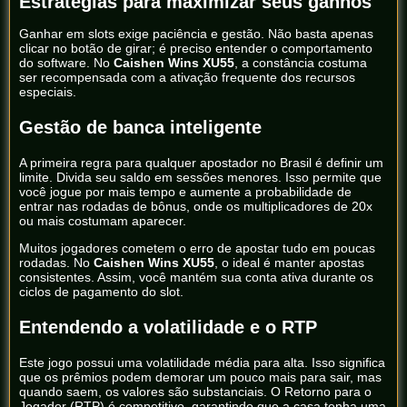
Estratégias para maximizar seus ganhos
Ganhar em slots exige paciência e gestão. Não basta apenas
clicar no botão de girar; é preciso entender o comportamento
do software. No
Caishen Wins XU55
, a constância costuma
ser recompensada com a ativação frequente dos recursos
especiais.
Gestão de banca inteligente
A primeira regra para qualquer apostador no Brasil é definir um
limite. Divida seu saldo em sessões menores. Isso permite que
você jogue por mais tempo e aumente a probabilidade de
entrar nas rodadas de bônus, onde os multiplicadores de 20x
ou mais costumam aparecer.
Muitos jogadores cometem o erro de apostar tudo em poucas
rodadas. No
Caishen Wins XU55
, o ideal é manter apostas
consistentes. Assim, você mantém sua conta ativa durante os
ciclos de pagamento do slot.
Entendendo a volatilidade e o RTP
Este jogo possui uma volatilidade média para alta. Isso significa
que os prêmios podem demorar um pouco mais para sair, mas
quando saem, os valores são substanciais. O Retorno para o
Jogador (RTP) é competitivo, garantindo que a casa tenha uma