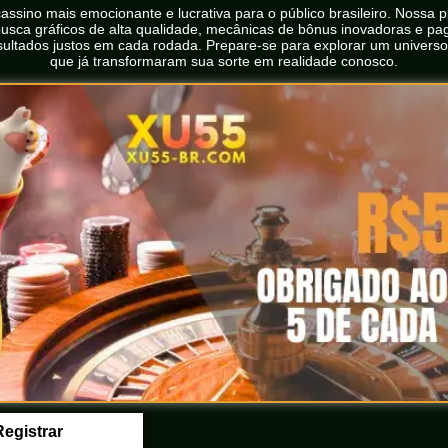
ssino mais emocionante e lucrativa para o público brasileiro. Nossa 
usca gráficos de alta qualidade, mecânicas de bônus inovadoras e pa
ultados justos em cada rodada. Prepare-se para explorar um universo 
que já transformaram sua sorte em realidade conosco.
Registrar