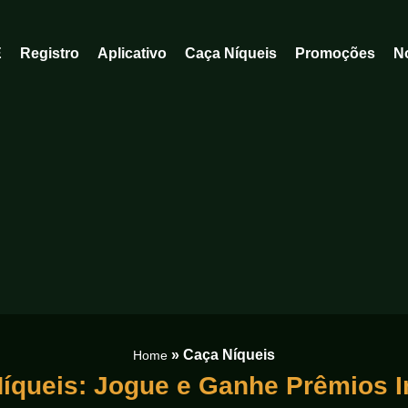
E
Registro
Aplicativo
Caça Níqueis
Promoções
No
»
Caça Níqueis
Home
íqueis: Jogue e Ganhe Prêmios In