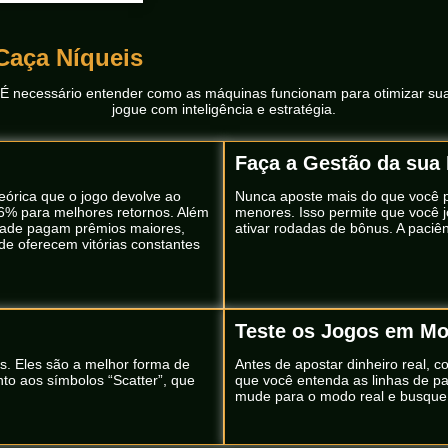
Caça Níqueis
. É necessário entender como as máquinas funcionam para otimizar s
jogue com inteligência e estratégia.
Faça a Gestão da sua
eórica que o jogo devolve ao
Nunca aposte mais do que você p
6% para melhores retornos. Além
menores. Isso permite que você 
ilidade pagam prêmios maiores,
ativar rodadas de bônus. A paciên
de oferecem vitórias constantes
Teste os Jogos em M
os. Eles são a melhor forma de
Antes de apostar dinheiro real,
to aos símbolos “Scatter”, que
que você entenda as linhas de p
mude para o modo real e busque 