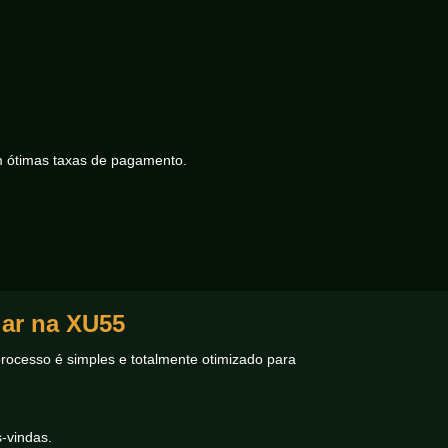
om ótimas taxas de pagamento.
ar na XU55
rocesso é simples e totalmente otimizado para
-vindas.