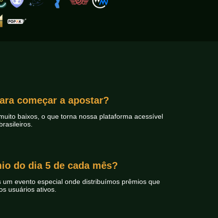
ara começar a apostar?
uito baixos, o que torna nossa plataforma acessível
rasileiros.
io do dia 5 de cada mês?
s um evento especial onde distribuímos prêmios que
 usuários ativos.