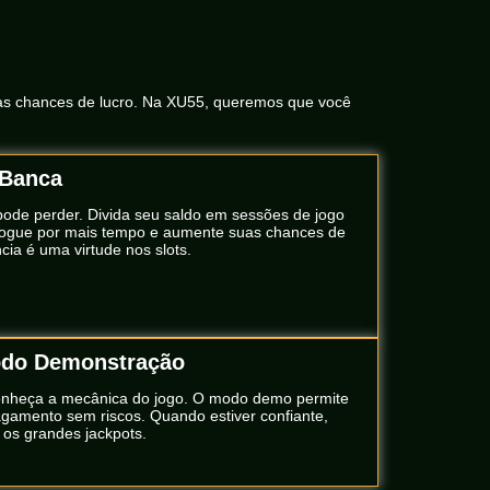
uas chances de lucro. Na XU55, queremos que você
 Banca
ode perder. Divida seu saldo em sessões de jogo
jogue por mais tempo e aumente suas chances de
cia é uma virtude nos slots.
odo Demonstração
 conheça a mecânica do jogo. O modo demo permite
agamento sem riscos. Quando estiver confiante,
os grandes jackpots.