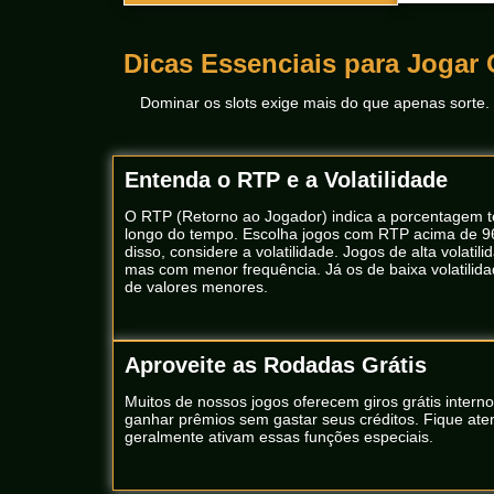
Dicas Essenciais para Jogar 
Dominar os slots exige mais do que apenas sorte
Entenda o RTP e a Volatilidade
O RTP (Retorno ao Jogador) indica a porcentagem t
longo do tempo. Escolha jogos com RTP acima de 9
disso, considere a volatilidade. Jogos de alta volat
mas com menor frequência. Já os de baixa volatilida
de valores menores.
Aproveite as Rodadas Grátis
Muitos de nossos jogos oferecem giros grátis intern
ganhar prêmios sem gastar seus créditos. Fique aten
geralmente ativam essas funções especiais.