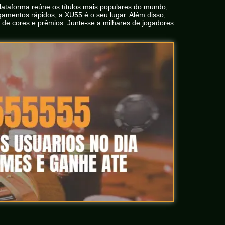
plataforma reúne os títulos mais populares do mundo,
gamentos rápidos, a XU55 é o seu lugar. Além disso,
de cores e prêmios. Junte-se a milhares de jogadores