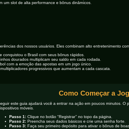
m um slot de alta performance e bônus dinâmicos.
eferências dos nossos usuários. Eles combinam alto entretenimento c
 conquistou o Brasil com seus bônus rápidos.
uinhos dourados multiplicam seu saldo em cada rodada.
ebol com a emoção das apostas em um jogo único.
ultiplicadores progressivos que aumentam a cada cascata.
Como Começar a Jog
eguir este guia ajudará você a entrar na ação em poucos minutos. O p
ispositivos móveis.
Passo 1:
Clique no botão “Registrar” no topo da página.
Passo 2:
Preencha seus dados básicos e crie uma senha forte.
Passo 3:
Faça seu primeiro depósito para ativar o bônus de boas