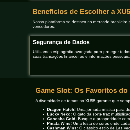
Benefícios de Escolher a XU
Nossa plataforma se destaca no mercado brasileiro
vencedores.
Segurança de Dados
Utilizamos criptografia avançada para proteger toda
suas transações financeiras e informações pessoais.
Game Slot: Os Favoritos do 
A diversidade de temas na XU55 garante que sempre
Dragon Hatch:
Uma jornada mística para des
Lucky Neko:
O gato da sorte traz multiplic
Ganesha Gold:
Busque a prosperidade com o
Pinata Wins:
Uma festa de cores onde cada 
Cashman Wins:
O clássico estilo de Las Ve