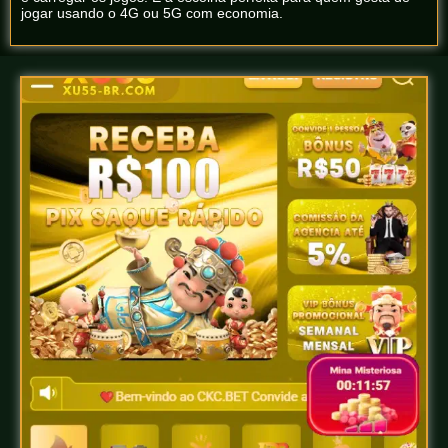
jogar usando o 4G ou 5G com economia.