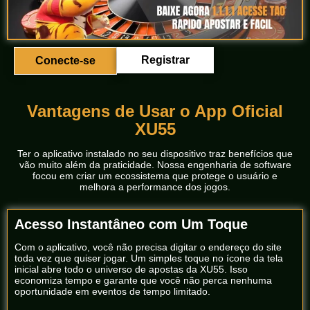
Registrar
Conecte-se
Vantagens de Usar o App Oficial
XU55
Ter o aplicativo instalado no seu dispositivo traz benefícios que
vão muito além da praticidade. Nossa engenharia de software
focou em criar um ecossistema que protege o usuário e
melhora a performance dos jogos.
Acesso Instantâneo com Um Toque
Com o aplicativo, você não precisa digitar o endereço do site
toda vez que quiser jogar. Um simples toque no ícone da tela
inicial abre todo o universo de apostas da XU55. Isso
economiza tempo e garante que você não perca nenhuma
oportunidade em eventos de tempo limitado.