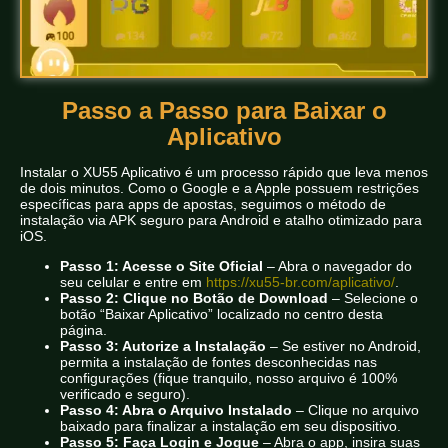
Passo a Passo para Baixar o
Aplicativo
Instalar o XU55 Aplicativo é um processo rápido que leva menos
de dois minutos. Como o Google e a Apple possuem restrições
específicas para apps de apostas, seguimos o método de
instalação via APK seguro para Android e atalho otimizado para
iOS.
Passo 1: Acesse o Site Oficial
– Abra o navegador do
seu celular e entre em
https://xu55-br.com/aplicativo/
.
Passo 2: Clique no Botão de Download
– Selecione o
botão “Baixar Aplicativo” localizado no centro desta
página.
Passo 3: Autorize a Instalação
– Se estiver no Android,
permita a instalação de fontes desconhecidas nas
configurações (fique tranquilo, nosso arquivo é 100%
verificado e seguro).
Passo 4: Abra o Arquivo Instalado
– Clique no arquivo
baixado para finalizar a instalação em seu dispositivo.
Passo 5: Faça Login e Jogue
– Abra o app, insira suas