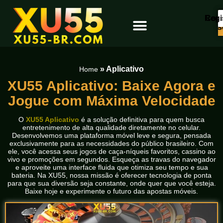
Regi
Cone
s
»
Aplicativo
Home
XU55 Aplicativo: Baixe Agora e
Jogue com Máxima Velocidade
O
XU55 Aplicativo
é a solução definitiva para quem busca
entretenimento de alta qualidade diretamente no celular.
Desenvolvemos uma plataforma móvel leve e segura, pensada
exclusivamente para as necessidades do público brasileiro. Com
ele, você acessa seus jogos de caça-níqueis favoritos, cassino ao
vivo e promoções em segundos. Esqueça as travas do navegador
e aproveite uma interface fluida que otimiza seu tempo e sua
bateria. Na XU55, nossa missão é oferecer tecnologia de ponta
para que sua diversão seja constante, onde quer que você esteja.
Baixe hoje e experimente o futuro das apostas móveis.