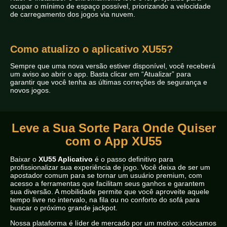
ocupar o mínimo de espaço possível, priorizando a velocidade
de carregamento dos jogos via nuvem.
Como atualizo o aplicativo XU55?
Sempre que uma nova versão estiver disponível, você receberá
um aviso ao abrir o app. Basta clicar em “Atualizar” para
garantir que você tenha as últimas correções de segurança e
novos jogos.
Leve a Sua Sorte Para Onde Quiser
com o App XU55
Baixar o
XU55 Aplicativo
é o passo definitivo para
profissionalizar sua experiência de jogo. Você deixa de ser um
apostador comum para se tornar um usuário premium, com
acesso a ferramentas que facilitam seus ganhos e garantem
sua diversão. A mobilidade permite que você aproveite aquele
tempo livre no intervalo, na fila ou no conforto do sofá para
buscar o próximo grande jackpot.
Nossa plataforma é líder de mercado por um motivo: colocamos