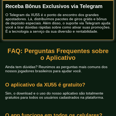
Receba Bônus Exclusivos via Telegram
O Telegram da XU55 é o ponto de encontro dos grandes
apostadores. Lá, distribuímos pacotes de giros grátis e bônus
de depósito especiais. Além disso, o suporte via Telegram ajuda
você a tirar dúvidas rápidas sobre como ativar suas promoções.
É a tecnologia a serviço da sua diversão e rentabilidade.
FAQ: Perguntas Frequentes sobre
o Aplicativo
Ainda tem dúvidas? Reunimos as perguntas mais comuns dos
nossos jogadores brasileiros para ajudar você.
O aplicativo da XU55 é gratuito?
Sim, o download e o uso do nosso aplicativo são totalmente
gratuitos para todos os usuários cadastrados na plataforma.
O app funciona em todos os celulares?